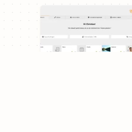
NEU: Khepri Template
Version 3.9.3
Ab Heute steht Version 3.9.3 zur