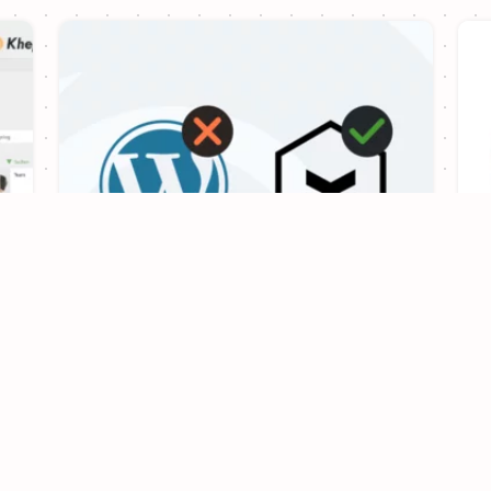
Die beste WordPress
Alternative für Entwickler
Das datenbanklose Kirby CMS ist