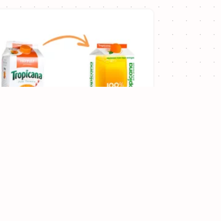
Tropicana: Das
schlechteste Rebranding
der Geschichte